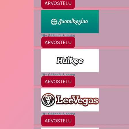
ARVOSTELU
18+ Säännöt & ehdot
ARVOSTELU
18+ Säännöt & ehdot
ARVOSTELU
18+ Säännöt & ehdot
ARVOSTELU