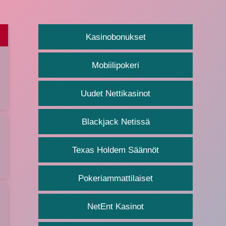
Kasinobonukset
Mobiilipokeri
Uudet Nettikasinot
Blackjack Netissä
Texas Holdem Säännöt
Pokeriammattilaiset
NetEnt Kasinot