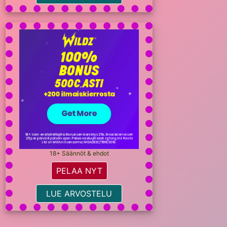
18+ Säännöt & ehdot
PELAA NYT
LUE ARVOSTELU