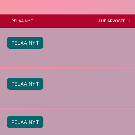
PELAA NYT
LUE ARVOSTELU
PELAA NYT
PELAA NYT
PELAA NYT