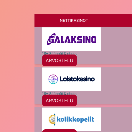
NETTIKASINOT
18+ Säännöt & ehdot
ARVOSTELU
18+ Säännöt & ehdot
ARVOSTELU