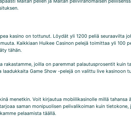
paasti Maltan pelien ja Maltan peliviranomaisen pelilisenss
situksen.
ea kasino on tottunut. Löydät yli 1200 peliä seuraavilta jo
muuta. Kaikkiaan Huikee Casinon pelejä toimittaa yli 100 pel
äty tähän.
 rakastamme, joilla on paremmat palautusprosentit kuin tavall
 laadukkaita Game Show -pelejä on valittu live kasinoon tut
inä menetkin. Voit kirjautua mobiilikasinolle millä tahansa ä
joaa saman monipuolisen pelivalikoiman kuin tietokone, ja 
jatkamme pelaamista täällä.