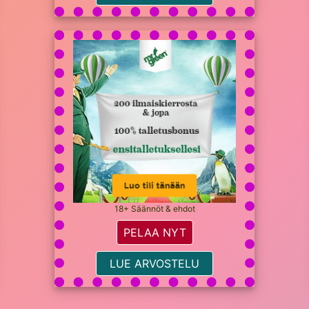
18+ Säännöt & ehdot
PELAA NYT
LUE ARVOSTELU