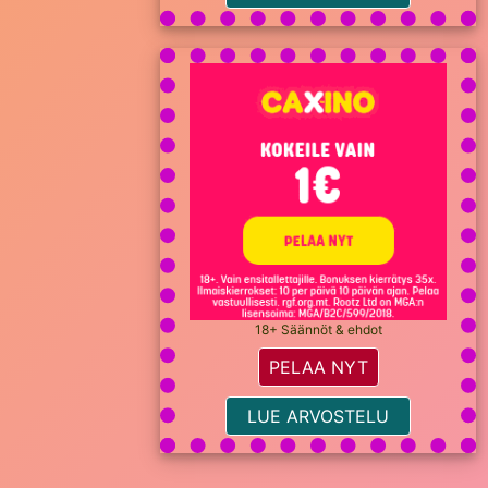
18+ Säännöt & ehdot
PELAA NYT
LUE ARVOSTELU