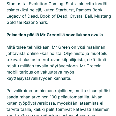
Studios tai Evolution Gaming. Slots -alueelta löydät
esimerkiksi pelejä, kuten Starburst, Ramses Book,
Legacy of Dead, Book of Dead, Crystal Ball, Mustang
Gold tai Razor Shark.
Pelaa tien päällä Mr Greenillä sovelluksen avulla
Mitä tulee tekniikkaan, Mr Green on yksi maailman
johtavista online -kasinoista. Ohjelmisto ja muotoilu
tekevät alustasta erottuvan kilpailijoista, eikä tämä
rajoitu millään tavalla pöytäversioon. Mr Greenin
mobiilitarjous on vakuuttava myös
käyttäjäystävällisyyden kannalta.
Pelivalikoima on hieman rajallinen, mutta sinun pitäisi
saada rahan arvoinen 100 peliautomaatilla. Aivan
kuten työpöytäversiossa, myöskään lataamista ei
tarvita täällä, kaikki pelit toimivat kätevästi selaimen
kautta. Green on kuitenkin vastannut suureen