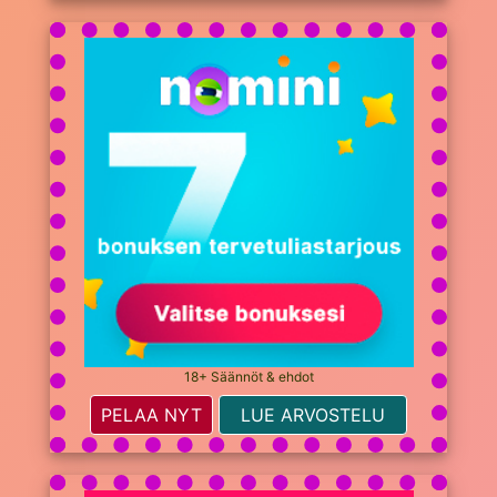
18+ Säännöt & ehdot
PELAA NYT
LUE ARVOSTELU