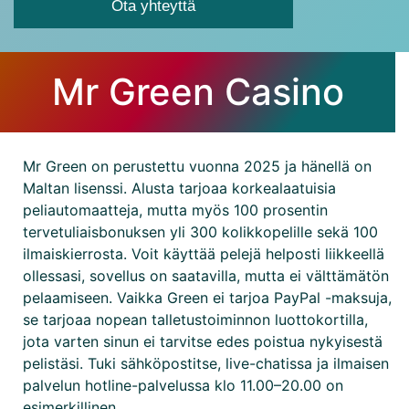
Ota yhteyttä
Mr Green Casino
Mr Green on perustettu vuonna 2025 ja hänellä on
Maltan lisenssi. Alusta tarjoaa korkealaatuisia
peliautomaatteja, mutta myös 100 prosentin
tervetuliaisbonuksen yli 300 kolikkopelille sekä 100
ilmaiskierrosta. Voit käyttää pelejä helposti liikkeellä
ollessasi, sovellus on saatavilla, mutta ei välttämätön
pelaamiseen. Vaikka Green ei tarjoa PayPal -maksuja,
se tarjoaa nopean talletustoiminnon luottokortilla,
jota varten sinun ei tarvitse edes poistua nykyisestä
pelistäsi. Tuki sähköpostitse, live-chatissa ja ilmaisen
palvelun hotline-palvelussa klo 11.00–20.00 on
esimerkillinen.