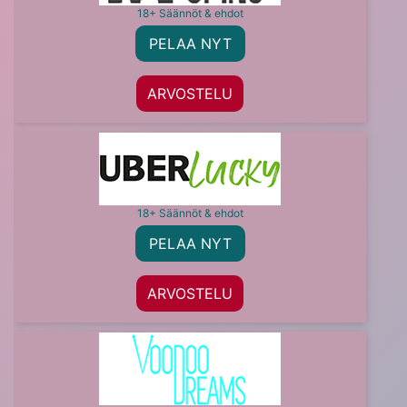
18+ Säännöt & ehdot
PELAA NYT
ARVOSTELU
18+ Säännöt & ehdot
PELAA NYT
ARVOSTELU