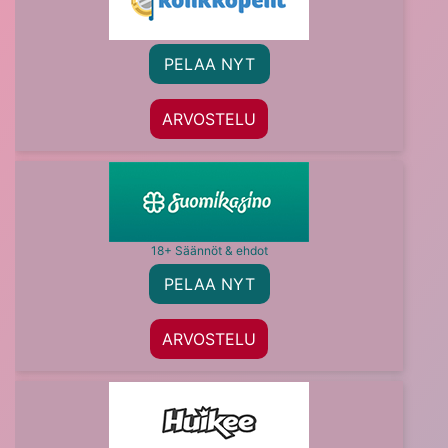
PELAA NYT
ARVOSTELU
18+ Säännöt & ehdot
PELAA NYT
ARVOSTELU