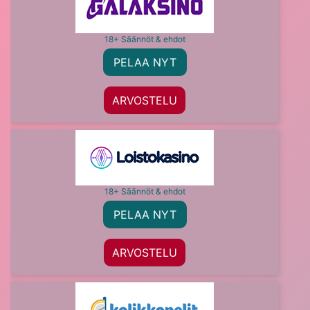
18+ Säännöt & ehdot
PELAA NYT
ARVOSTELU
18+ Säännöt & ehdot
PELAA NYT
ARVOSTELU