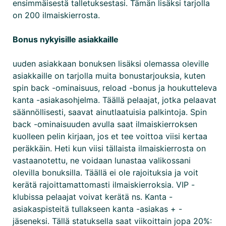
ensimmäisestä talletuksestasi. Tämän lisäksi tarjolla
on 200 ilmaiskierrosta.
Bonus nykyisille asiakkaille
uuden asiakkaan bonuksen lisäksi olemassa oleville
asiakkaille on tarjolla muita bonustarjouksia, kuten
spin back -ominaisuus, reload -bonus ja houkutteleva
kanta -asiakasohjelma. Täällä pelaajat, jotka pelaavat
säännöllisesti, saavat ainutlaatuisia palkintoja. Spin
back -ominaisuuden avulla saat ilmaiskierroksen
kuolleen pelin kirjaan, jos et tee voittoa viisi kertaa
peräkkäin. Heti kun viisi tällaista ilmaiskierrosta on
vastaanotettu, ne voidaan lunastaa valikossani
olevilla bonuksilla. Täällä ei ole rajoituksia ja voit
kerätä rajoittamattomasti ilmaiskierroksia. VIP -
klubissa pelaajat voivat kerätä ns. Kanta -
asiakaspisteitä tullakseen kanta -asiakas + -
jäseneksi. Tällä statuksella saat viikoittain jopa 20%: