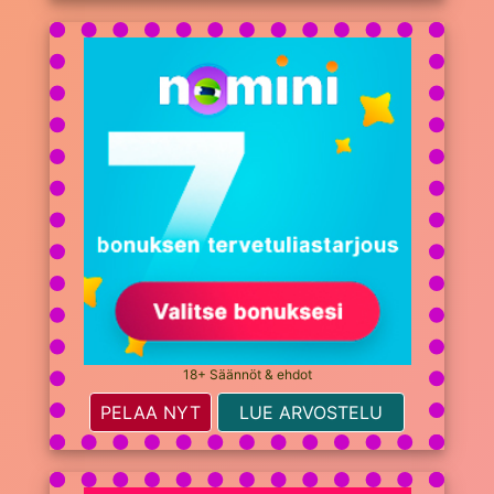
18+ Säännöt & ehdot
PELAA NYT
LUE ARVOSTELU