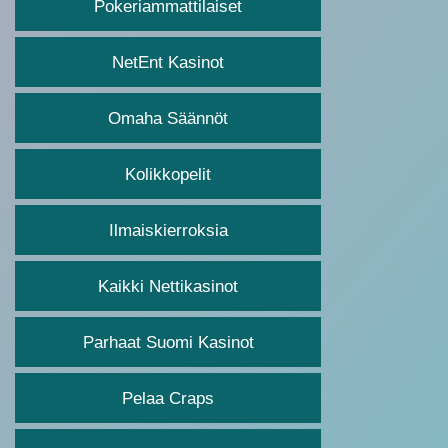
Pokeriammattilaiset
NetEnt Kasinot
Omaha Säännöt
Kolikkopelit
Ilmaiskierroksia
Kaikki Nettikasinot
Parhaat Suomi Kasinot
Pelaa Craps