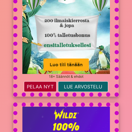
18+ Säännöt & ehdot
PELAA NYT
LUE ARVOSTELU