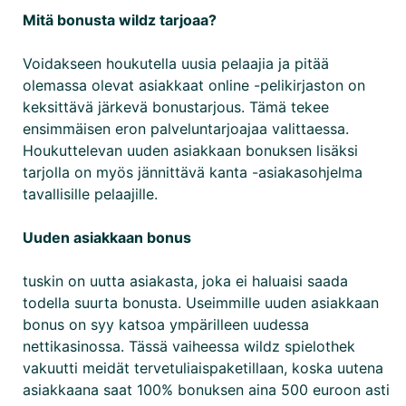
Mitä bonusta wildz tarjoaa?
Voidakseen houkutella uusia pelaajia ja pitää
olemassa olevat asiakkaat online -pelikirjaston on
keksittävä järkevä bonustarjous. Tämä tekee
ensimmäisen eron palveluntarjoajaa valittaessa.
Houkuttelevan uuden asiakkaan bonuksen lisäksi
tarjolla on myös jännittävä kanta -asiakasohjelma
tavallisille pelaajille.
Uuden asiakkaan bonus
tuskin on uutta asiakasta, joka ei haluaisi saada
todella suurta bonusta. Useimmille uuden asiakkaan
bonus on syy katsoa ympärilleen uudessa
nettikasinossa. Tässä vaiheessa wildz spielothek
vakuutti meidät tervetuliaispaketillaan, koska uutena
asiakkaana saat 100% bonuksen aina 500 euroon asti