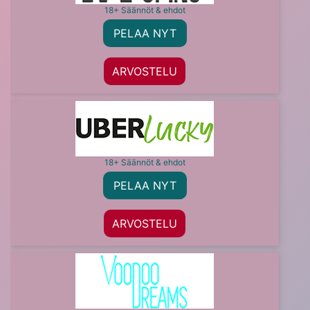
18+ Säännöt & ehdot
PELAA NYT
ARVOSTELU
18+ Säännöt & ehdot
PELAA NYT
ARVOSTELU