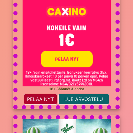
18+ Säännöt & ehdot
PELAA NYT
LUE ARVOSTELU