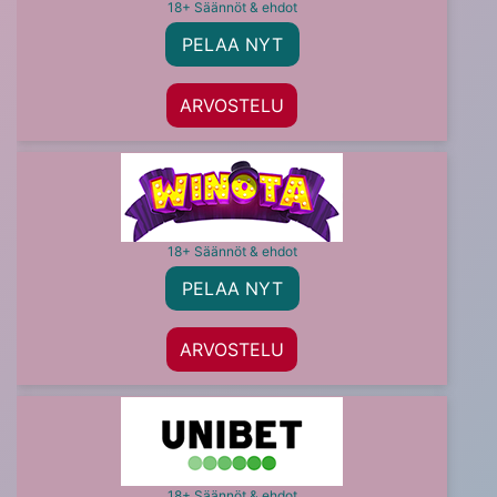
18+ Säännöt & ehdot
PELAA NYT
ARVOSTELU
18+ Säännöt & ehdot
PELAA NYT
ARVOSTELU
18+ Säännöt & ehdot