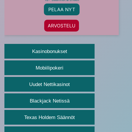
PELAA NYT
ARVOSTELU
Kasinobonukset
Mobiilipokeri
Uudet Nettikasinot
Blackjack Netissä
Texas Holdem Säännöt