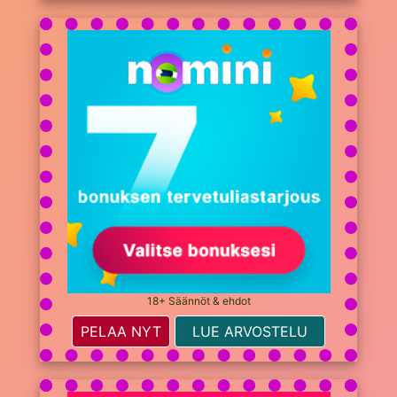
18+ Säännöt & ehdot
PELAA NYT
LUE ARVOSTELU