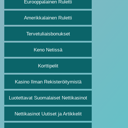
Eurooppalainen Ruletti
Amerikkalainen Ruletti
Tervetuliaisbonukset
Keno Netissä
Korttipelit
Kasino Ilman Rekisteröitymistä
Luotettavat Suomalaiset Nettikasinot
Nettikasinot Uutiset ja Artikkelit