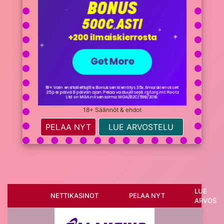
18+ Säännöt & ehdot
PELAA NYT
LUE ARVOSTELU
LUE
NETTIKASINOT
PELAA NYT
ARVOST