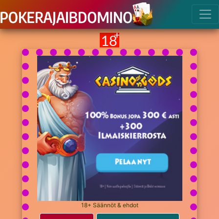
18+ Säännöt & ehdot